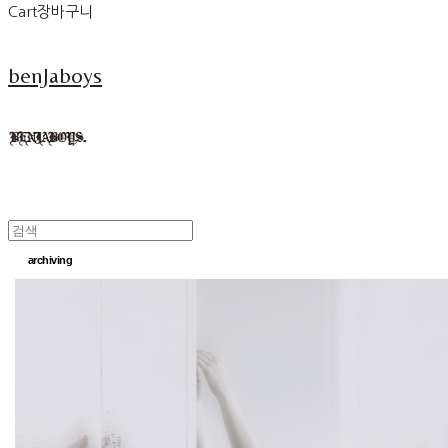
Cart
장바구니
benJaboys
archiving