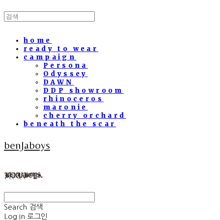
home
ready to wear
campaign
Persona
Odyssey
DAWN
DDP showroom
rhinoceros
maronie
cherry orchard
beneath the scar
benJaboys
Search
검색
Log In
로그인