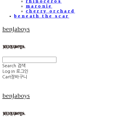
rhinoceros
maronie
cherry orchard
beneath the scar
benJaboys
Search
검색
Log In
로그인
Cart
장바구니
benJaboys