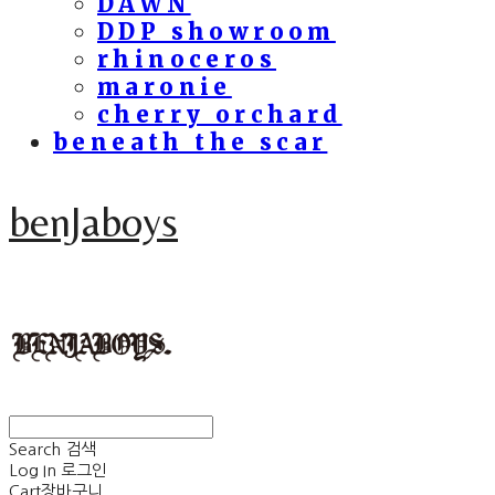
DAWN
DDP showroom
rhinoceros
maronie
cherry orchard
beneath the scar
benJaboys
Search
검색
Log In
로그인
Cart
장바구니