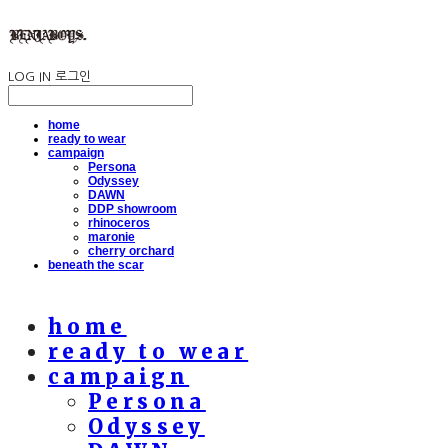
LOG IN
로그인
home
ready to wear
campaign
Persona
Odyssey
DAWN
DDP showroom
rhinoceros
maronie
cherry orchard
beneath the scar
home
ready to wear
campaign
Persona
Odyssey