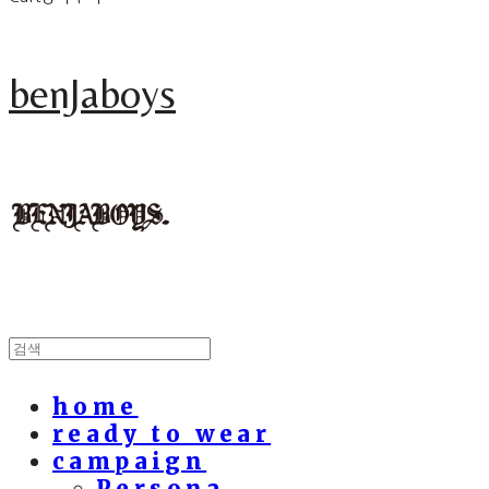
benJaboys
home
ready to wear
campaign
Persona