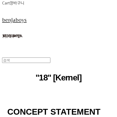
Cart
장바구니
benJaboys
"18" [Kernel]
CONCEPT STATEMENT