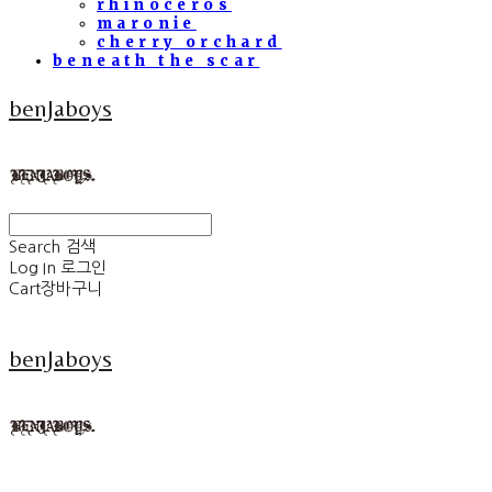
rhinoceros
maronie
cherry orchard
beneath the scar
benJaboys
Search
검색
Log In
로그인
Cart
장바구니
benJaboys