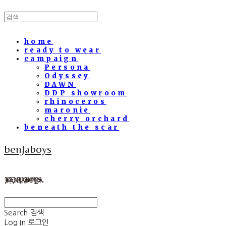
home
ready to wear
campaign
Persona
Odyssey
DAWN
DDP showroom
rhinoceros
maronie
cherry orchard
beneath the scar
benJaboys
Search
검색
Log In
로그인